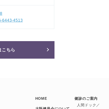
48
6-6443-4513
はこちら
HOME
健診のご案内
人間ドック／
大阪健昌会について