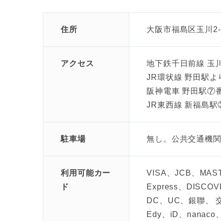
住所
大阪市福島区玉川2-1
アクセス
地下鉄千日前線 玉
JR環状線 野田駅よ
阪神電車 野田駅⑦
JR東西線 新福島
駐車場
無し。公共交通機
利用可能カー
VISA、JCB、MAST
ド
Express、DISCOVE
DC、UC、銀聯、
Edy、iD、nanaco