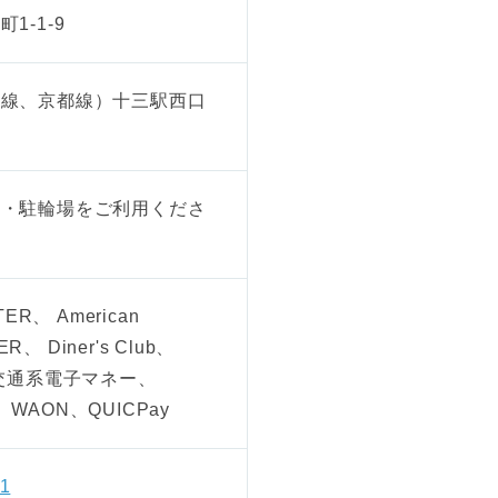
1-1-9
塚線、京都線）十三駅西口
場・駐輪場をご利用くださ
ER、 American
R、 Diner's Club、
 交通系電子マネー、
、 WAON、QUICPay
81