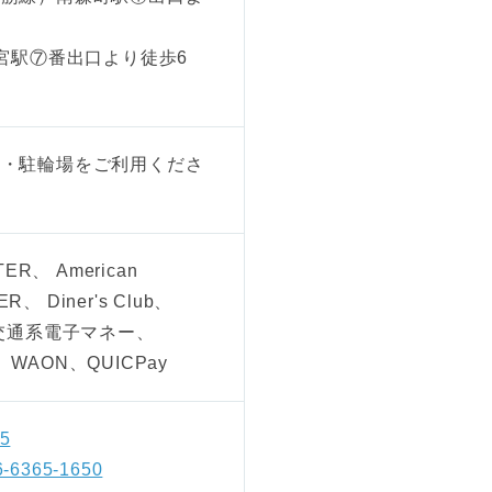
満宮駅⑦番出口より徒歩6
場・駐輪場をご利用くださ
ER、 American
R、 Diner's Club、
 交通系電子マネー、
、 WAON、QUICPay
55
6-6365-1650