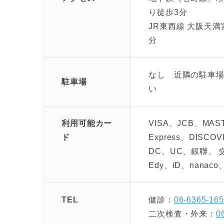
り徒歩3分
JR東西線 大阪天
分
なし 近隣の駐車
駐車場
い
利用可能カー
VISA、JCB、MAST
ド
Express、DISCOVE
DC、UC、銀聯、
Edy、iD、nanaco
TEL
健診：
06-6365-16
二次検査・外来：
0