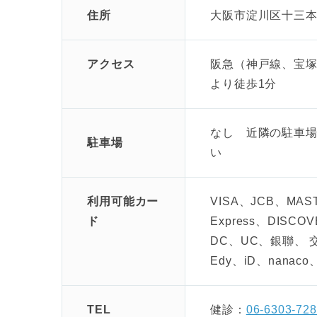
住所
大阪市淀川区十三本町
アクセス
阪急（神戸線、宝
より徒歩1分
なし 近隣の駐車
駐車場
い
利用可能カー
VISA、JCB、MAST
ド
Express、DISCOVE
DC、UC、銀聯、
Edy、iD、nanaco
TEL
健診：
06-6303-72